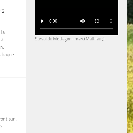
rs
 la
Survol du Mottager - merci Mathieu ;)
 à
n,
 chaque
e
ont sur :
e