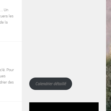
s…. Un
tuera les
 de la
clé. Pour
ques
drier des
Calendrier détaillé