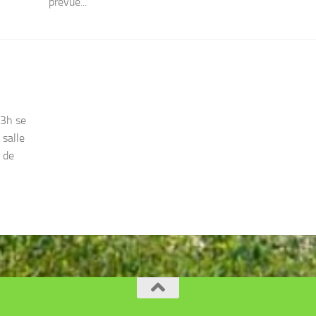
prévue...
13h se
 salle
 de