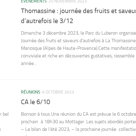
EVÉNEMENTS
25 NOVEMBRE 2023
Thomassine : journée des fruits et saveu
d’autrefois le 3/12
à
Dimanche 3 décembre 2023, le Parc du Luberon organise
Journée des fruits et saveurs d’autrefois à La Thomassine
Manosque (Alpes de Haute-Provence).Cette manifestatio
conviviale et riche en découvertes gustatives, rassemble
année...
RÉUNIONS
6 OCTOBRE 2023
CA le 6/10
n bel
Bonsoir à tous Une réunion du CA est prévue le 6 octobr
e
prochain à 18h30 au Mottager. Les sujets abordés porter
ù
– Le bilan de l’été 2023, – la prochaine journée collectiv